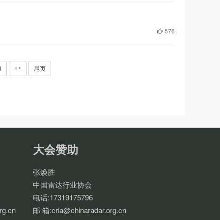
576
3
尾页
>>
大会赞助
张焕胜
中国雷达行业协会
电话:17319175796
rg.cn
邮 箱:cria@chinaradar.org.cn