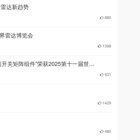
身雷达新趋势
880
世界雷达博览会
1398
【博览会金奖】喜报 | 成都泰格微电子研究所有限责任公司“米波双工隔离开关矩阵组件”荣获2025第十一届世界雷达博览会金奖
631
1429
485