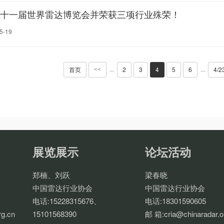
十一届世界雷达博览会并荣获三项行业殊荣！
5-19
首页
2
3
4
5
6
4/2
···
···
<<
展览展示
论坛活动
郑楠、刘跃
梁春晓
中国雷达行业协会
中国雷达行业协会
电话:15228315676、
电话:18301590605
rg.cn
15101568390
邮 箱:cria@chinaradar.o